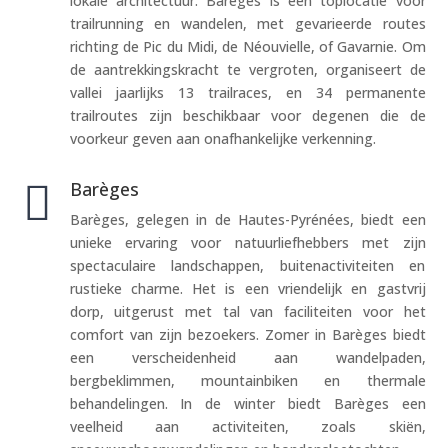
lokale architectuur. Barèges is een toplocatie voor
trailrunning en wandelen, met gevarieerde routes
richting de Pic du Midi, de Néouvielle, of Gavarnie. Om
de aantrekkingskracht te vergroten, organiseert de
vallei jaarlijks 13 trailraces, en 34 permanente
trailroutes zijn beschikbaar voor degenen die de
voorkeur geven aan onafhankelijke verkenning.

Barèges
Barèges, gelegen in de Hautes-Pyrénées, biedt een
unieke ervaring voor natuurliefhebbers met zijn
spectaculaire landschappen, buitenactiviteiten en
rustieke charme. Het is een vriendelijk en gastvrij
dorp, uitgerust met tal van faciliteiten voor het
comfort van zijn bezoekers. Zomer in Barèges biedt
een verscheidenheid aan wandelpaden,
bergbeklimmen, mountainbiken en thermale
behandelingen. In de winter biedt Barèges een
veelheid aan activiteiten, zoals skiën,