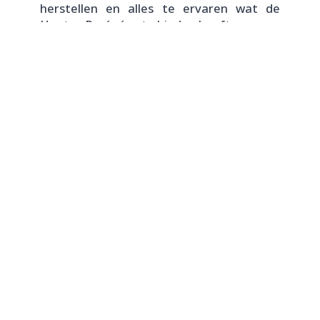
herstellen en alles te ervaren wat de
Hautes Pyrénées te bieden heeft.
Waar wacht je nog op? Reserveer uw
verblijf en ontdek de Gavarnie Vallei voor
een onvergetelijk avontuur!
Meer Informatie