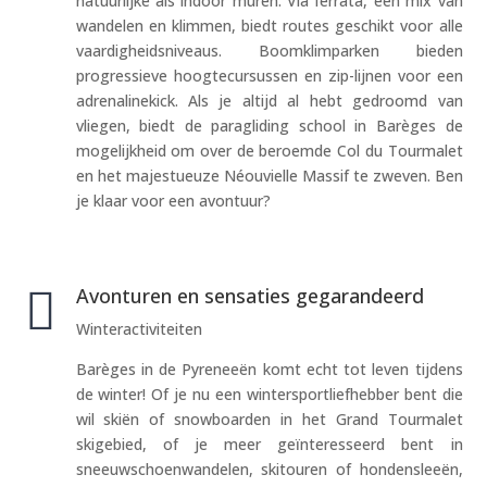
natuurlijke als indoor muren. Via ferrata, een mix van
wandelen en klimmen, biedt routes geschikt voor alle
vaardigheidsniveaus. Boomklimparken bieden
progressieve hoogtecursussen en zip-lijnen voor een
adrenalinekick. Als je altijd al hebt gedroomd van
vliegen, biedt de paragliding school in Barèges de
mogelijkheid om over de beroemde Col du Tourmalet
en het majestueuze Néouvielle Massif te zweven. Ben
je klaar voor een avontuur?

Avonturen en sensaties gegarandeerd
Winteractiviteiten
Barèges in de Pyreneeën komt echt tot leven tijdens
de winter! Of je nu een wintersportliefhebber bent die
wil skiën of snowboarden in het Grand Tourmalet
skigebied, of je meer geïnteresseerd bent in
sneeuwschoenwandelen, skitouren of hondensleeën,