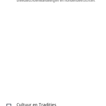
sneeuwschoenwandelingen en hondensleetochten.
Cultuur en Tradities